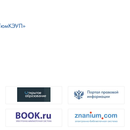
«ТюмКЭУП»