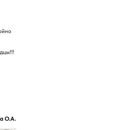
тойно
дцы!!!
а О.А.