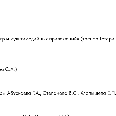
гр и мультимедийных приложений» (тренер Тетери
а О.А.)
 Абускаева Г.А., Степанова В.С., Хлопышева Е.П.