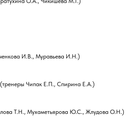
ратухина О.А., Чикишева М.Г.)
енкова И.В., Муравьева И.Н.)
(тренеры Чипак Е.П., Спирина Е.А.)
ова Т.Н., Мухаметьярова Ю.С., Жлудова О.Н.)