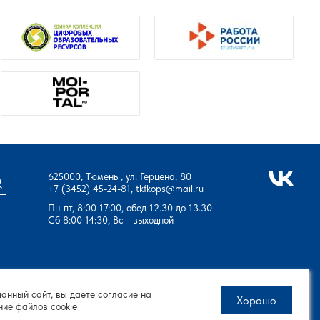
625000, Тюмень , ул. Герцена, 80
+7 (3452) 45-24-81
,
tkfkops@mail.ru
Пн-пт, 8:00-17:00, обед 12.30 до 13.30
Сб 8:00-14:30, Вс - выходной
данный сайт, вы даете согласие на
Хорошо
ние файлов cookie